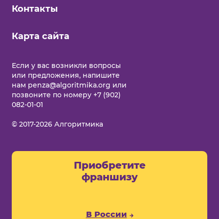
Контакты
Карта сайта
Еcли у вас возникли вопросы
или предложения, напишите
нам
penza@algoritmika.org
или
позвоните по номеру
+7 (902)
082-01-01
© 2017-2026 Алгоритмика
Приобретите
франшизу
В России